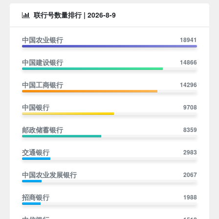
兴安盟
通辽
锡林郭勒
乌兰察布
联行号数量排行 |
2026-8-9
鄂尔多斯
巴彦淖尔
阿拉善
中国农业银行
18941
中国建设银行
14866
辽宁
中国工商银行
14296
沈阳
大连
鞍山
抚顺
朝阳
本溪
中国银行
9708
丹东
营口
锦州
葫芦岛
阜新
辽阳
盘锦
铁岭
邮政储蓄银行
8359
交通银行
2983
吉林
中国农业发展银行
2067
长春
吉林
白山
四平
辽源
通化
招商银行
1988
白城
松原
延边