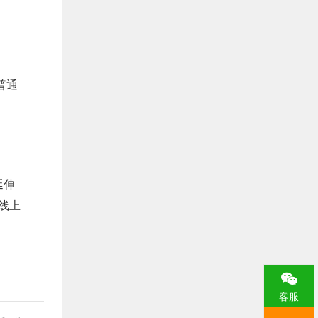
中国光大银行
1222
平安银行
933
普通
华夏银行
920
广发银行
912
中原银行
640
延伸
江苏银行
563
线上
北京银行
522
徽商银行
511
宁波银行
461
客服