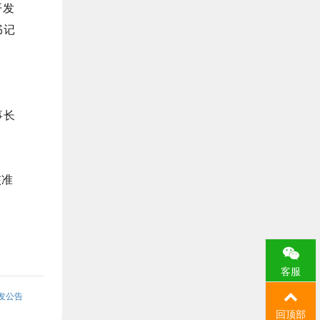
开发
中国光大银行
1222
书记
平安银行
933
华夏银行
920
事长
广发银行
912
中原银行
640
核准
江苏银行
563
北京银行
522
徽商银行
511
客服
宁波银行
461
再发公告
回顶部